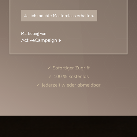
Ja, ich möchte Masterclass erhalten.
Marketing von
ActiveCampaign
✓ Sofortiger Zugriff
✓ 100 % kostenlos
✓ Jederzeit wieder abmeldbar